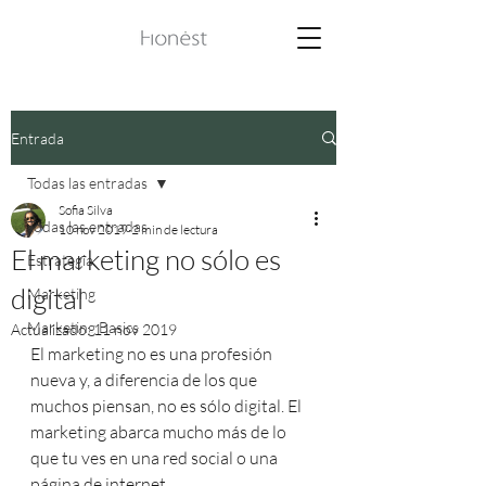
Entrada
Todas las entradas
Sofia Silva
Todas las entradas
10 nov 2019
2 min de lectura
El marketing no sólo es
Estrategia
digital
Marketing
Marketing Basics
Actualizado:
11 nov 2019
El marketing no es una profesión 
nueva y, a diferencia de los que 
muchos piensan, no es sólo digital. El 
marketing abarca mucho más de lo 
que tu ves en una red social o una 
página de internet.