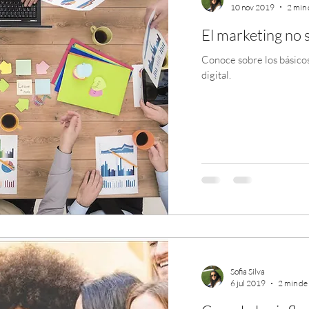
10 nov 2019
2 min 
El marketing no s
Conoce sobre los básicos
digital.
Sofia Silva
6 jul 2019
2 min de 