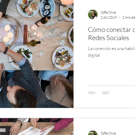
Sofia Silva
2 dic 2019
2 min de
Cómo conectar c
Redes Sociales
La conexión es una habili
digital
Sofia Silva