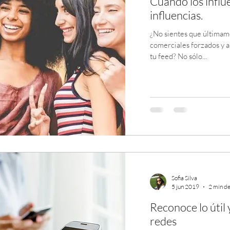
Cuando los influ
influencias.
¿No sientes que últimame
comerciales forzados y 
tu feed? No sólo...
Sofia Silva
5 jun 2019
2 min de
Reconoce lo útil 
redes